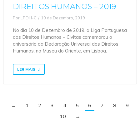
DIREITOS HUMANOS – 2019
Por
LPDH-C
10 de Dezembro, 2019
No dia 10 de Dezembro de 2019, a Liga Portuguesa
dos Direitos Humanos – Civitas comemorou o
aniversário da Declaração Universal dos Direitos
Humanos, no Museu do Oriente, em Lisboa.
LER MAIS
←
1
2
3
4
5
6
7
8
9
10
→