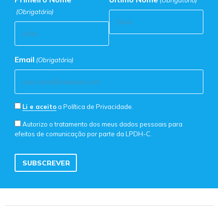
(Obrigatório)
Email
(Obrigatório)
Consentimento
Li e aceito
a Política de Privacidade.
de
Consentimento
Autorizo o tratamento dos meus dados pessoais para
Política
efeitos de comunicação por parte da LPDH-C.
de
de
Marketing
Privacidade
(Obrigatório)