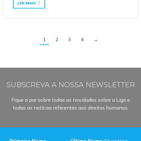
LER MAIS
1
2
3
4
→
SUBSCREVA A NOSSA NEWSLETTER
Fique a par sobre todas as novidades sobre a Liga e
todas as notícias referentes aos direitos humanos.
Primeiro Nome
Último Nome
(Obrigatório)