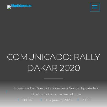
COMUNICADO: RALLY
DAKAR 2020
Comunicados
,
Direitos Económicos e Sociais
,
Igualdade e
Direitos de Género e Sexualidade
LPDH-C
3 de Janeiro, 2020
23:33