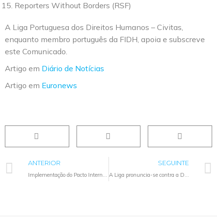
Reporters Without Borders (RSF)
A Liga Portuguesa dos Direitos Humanos – Civitas,
enquanto membro português da FIDH, apoia e subscreve
este Comunicado.
Artigo em
Diário de Notícias
Artigo em
Euronews
ANTERIOR
SEGUINTE
Implementação do Pacto Internacional sobre os Direitos Civis e Políticos
A Liga pronuncia-se contra a Diretiva n.º 1/2020 e Parecer n.º 33/2019