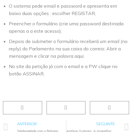
O sistema pede email e password e apresenta em
baixo duas opções : escolher REGISTAR;
Preencher o formulário (crie uma password destinada
apenas a a este acesso);
Depois de submeter o formulário receberá um email (no
reply) do Parlamento na sua caixa do correio: Abrir a
mensagem e clicar na palavra aqui;
No site da petição já com o email e a PW clique no
botão ASSINAR.
ANTERIOR
SEGUINTE
Solidariedade com o Bahrein
António Guterres: A importância dos Direitos Humanos na resposta à pandemia