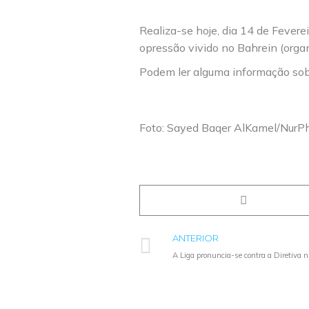
Realiza-se hoje, dia 14 de Fever
opressão vivido no Bahrein (org
Podem ler alguma informação sob
Foto: Sayed Baqer AlKamel/NurP
ANTERIOR
A Liga pronuncia-se contra a Diretiva n