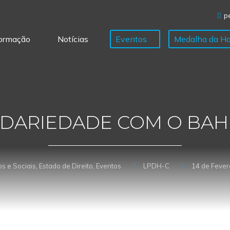
Sobre
Temas & Informação
Notícias
p
ormação
Notícias
Eventos
Medalha da Ho
IDARIEDADE COM O BAH
s e Sociais
,
Estado de Direito
,
Eventos
LPDH-C
14 de Fever