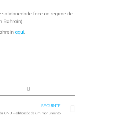
 solidariedade face ao regime de
 Bahrain).
Bahrein
aqui
.
SEGUINTE
o da ONU – edificação de um monumento