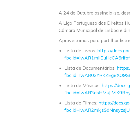
A 24 de Outubro assinala-se, desd
A Liga Portuguesa dos Direitos H
Câmara Municipal de Lisboa e di
Aproveitamos para partilhar lista
Lista de Livros:
https://docs
fbclid=IwAR1mllBuHcCA6rlf
Lista de Documentários:
https
fbclid=IwAR0xYRKZEg8XO9S
Lista de Músicas:
https://doc
fbclid=IwAR3dsHMsJ-VIK9R
Lista de Filmes:
https://docs
fbclid=IwAR2mkjsSdNnsyzs