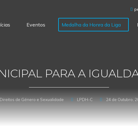
Sobre
Temas & Informação
Notícias
p
ícias
Eventos
Medalha da Honra da Liga
NICIPAL PARA A IGUALDA
 Direitos de Género e Sexualidade
LPDH-C
24 de Outubro, 