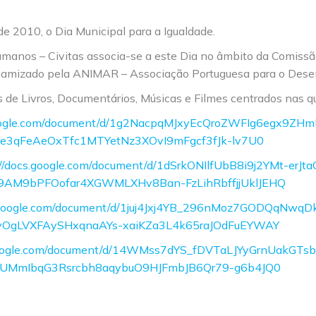
e 2010, o Dia Municipal para a Igualdade.
umanos – Civitas associa-se a este Dia no âmbito da Comissã
namizado pela ANIMAR – Associação Portuguesa para o Dese
s de Livros, Documentários, Músicas e Filmes centrados nas q
.google.com/document/d/1g2NacpqMJxyEcQroZWFIg6egx9ZH
gfe3qFeAeOxTfc1MTYetNz3XOvI9mFgcf3fJk-lv7U0
://docs.google.com/document/d/1dSrkONIlfUbB8i9j2YMt-er
9AM9bPFOofar4XGWMLXHv8Ban-FzLihRbffjjUklJEHQ
s.google.com/document/d/1juj4Jxj4YB_296nMoz7GODQqNwqD
hyOgLVXFAySHxqnaAYs-xaiKZa3L4k65raJOdFuEYWAY
.google.com/document/d/14WMss7dYS_fDVTaLJYyGrnUakGTs
jUUMmIbqG3Rsrcbh8aqybuO9HJFmbJB6Qr79-g6b4JQ0