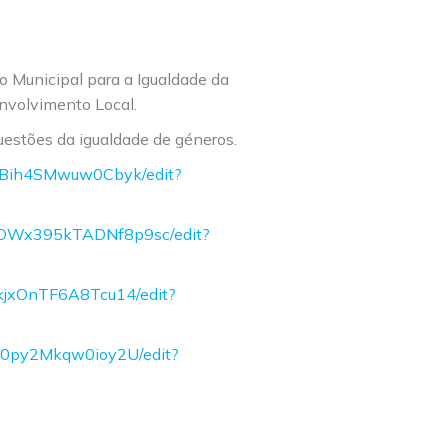
o Municipal para a Igualdade da
nvolvimento Local.
uestões da igualdade de géneros.
mBih4SMwuw0Cbyk/edit?
JtaOWx395kTADNf8p9sc/edit?
kjxOnTF6A8Tcu14/edit?
b0py2Mkqw0ioy2U/edit?