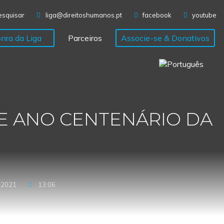
Eventos
Medalha da Honra da Liga
Parceiros
esquisar
liga@direitoshumanos.pt
facebook
youtube
nra da Liga
Parceiros
Associe-se & Donativos
Associe-se & Donativos
E ANO CENTENÁRIO DA
 2021
13:06