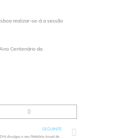
sboa realizar-se-á a sessão
SEGUINTE
Tribunal Europeu dos Direitos Humanos (TEDH) divulgou o seu Relatório Anual de 2021