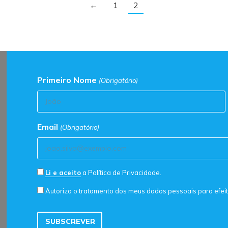
←
1
2
Primeiro Nome
(Obrigatório)
Email
(Obrigatório)
Consentimento
Li e aceito
a Política de Privacidade.
de
Consentimento
Autorizo o tratamento dos meus dados pessoais para efe
Política
de
de
Marketing
Privacidade