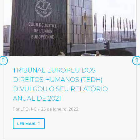
TRIBUNAL EUROPEU DOS
DIREITOS HUMANOS (TEDH)
DIVULGOU O SEU RELATÓRIO
ANUAL DE 2021
Por
LPDH-C
25 de Janeiro, 2022
LER MAIS